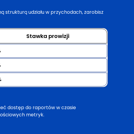
 strukturą udziału w przychodach, zarobisz
Stawka prowizji
%
%
%
ieć dostęp do raportów w czasie
rtościowych metryk.