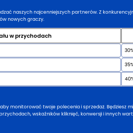
dzać naszych najcenniejszych partnerów. Z konkurencyjną
tów nowych graczy.
ału w przychodach
30
35
40
by monitorować twoje polecenia i sprzedaż. Będziesz m
rzychodach, wskaźników kliknięć, konwersji i innych wa