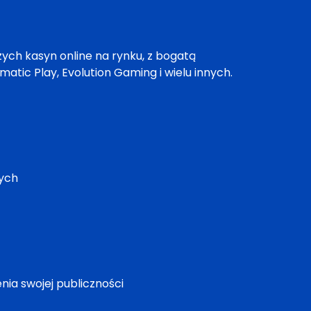
ych kasyn online na rynku, z bogatą
tic Play, Evolution Gaming i wielu innych.
nych
ia swojej publiczności