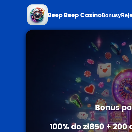
Beep Beep Casino
Bonusy
Reje
Bonus po
100% do zł850 + 20