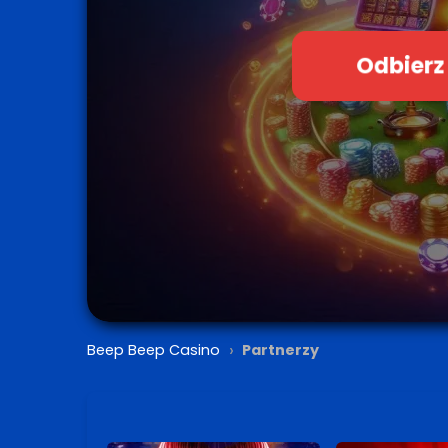
Odbierz
›
Beep Beep Casino
Partnerzy