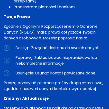
przepisami)
Procesorom płatności i bankom
Twoje Prawa
Zgodnie z Ogólnym Rozporządzeniem o Ochronie
Danych (RODO), masz prawa dotyczące swoich
danych osobowych. Możesz poprosić nas o:
Dostęp: Zażądać dostępu do swoich danych.
Poprawę: Zaktualizować nieprawidłowe lub
niekompletne informacje.
Usunięcie: Usunąć konto i powiązane dane.
Proszę przesyłać pisemne prośby drogą e-mailową,
zgodnie z naszymi danymi kontaktowymi poniżej.
Zmiany i Aktualizacje
Możemy aktualizować tę politykę od czasu do czasu