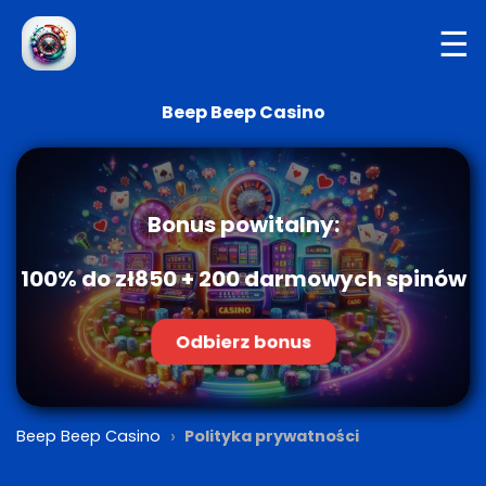
☰
Beep Beep Casino
Bonus powitalny:
100% do zł850 + 200 darmowych spinów
Odbierz bonus
›
Beep Beep Casino
Polityka prywatności