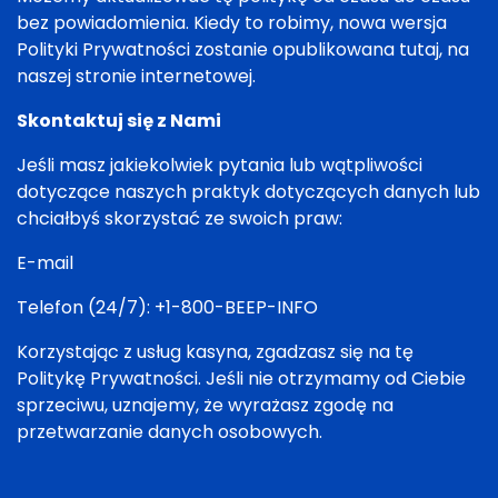
bez powiadomienia. Kiedy to robimy, nowa wersja
Polityki Prywatności zostanie opublikowana tutaj, na
naszej stronie internetowej.
Skontaktuj się z Nami
Jeśli masz jakiekolwiek pytania lub wątpliwości
dotyczące naszych praktyk dotyczących danych lub
chciałbyś skorzystać ze swoich praw:
E-mail
Telefon (24/7): +1-800-BEEP-INFO
Korzystając z usług kasyna, zgadzasz się na tę
Politykę Prywatności. Jeśli nie otrzymamy od Ciebie
sprzeciwu, uznajemy, że wyrażasz zgodę na
przetwarzanie danych osobowych.