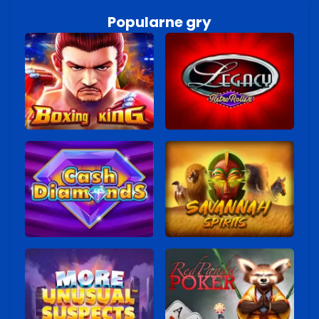
Popularne gry