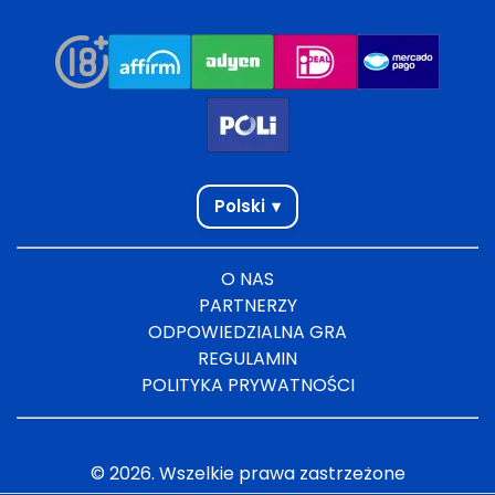
Polski
▾
O NAS
PARTNERZY
ODPOWIEDZIALNA GRA
REGULAMIN
POLITYKA PRYWATNOŚCI
©
2026
. Wszelkie prawa zastrzeżone