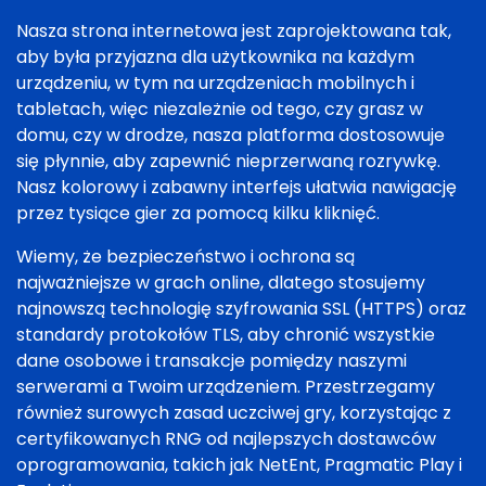
Nasza strona internetowa jest zaprojektowana tak,
aby była przyjazna dla użytkownika na każdym
urządzeniu, w tym na urządzeniach mobilnych i
tabletach, więc niezależnie od tego, czy grasz w
domu, czy w drodze, nasza platforma dostosowuje
się płynnie, aby zapewnić nieprzerwaną rozrywkę.
Nasz kolorowy i zabawny interfejs ułatwia nawigację
przez tysiące gier za pomocą kilku kliknięć.
Wiemy, że bezpieczeństwo i ochrona są
najważniejsze w grach online, dlatego stosujemy
najnowszą technologię szyfrowania SSL (HTTPS) oraz
standardy protokołów TLS, aby chronić wszystkie
dane osobowe i transakcje pomiędzy naszymi
serwerami a Twoim urządzeniem. Przestrzegamy
również surowych zasad uczciwej gry, korzystając z
certyfikowanych RNG od najlepszych dostawców
oprogramowania, takich jak NetEnt, Pragmatic Play i