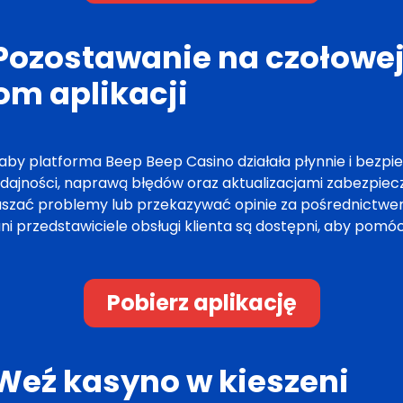
Pozostawanie na czołowej 
om aplikacji
, aby platforma Beep Beep Casino działała płynnie i bezp
dajności, naprawą błędów oraz aktualizacjami zabezpie
aszać problemy lub przekazywać opinie za pośrednictwe
i przedstawiciele obsługi klienta są dostępni, aby pomóc
Pobierz aplikację
Weź kasyno w kieszeni