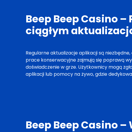
Beep Beep Casino – 
ciągłym aktualizacj
Regularne aktualizacje aplikacji są niezbędne
prace konserwacyjne zajmują się poprawą wy
doświadczenie w grze. Użytkownicy mogą zgł
aplikacji lub pomocy na żywo, gdzie dedykowan
Beep Beep Casino – 