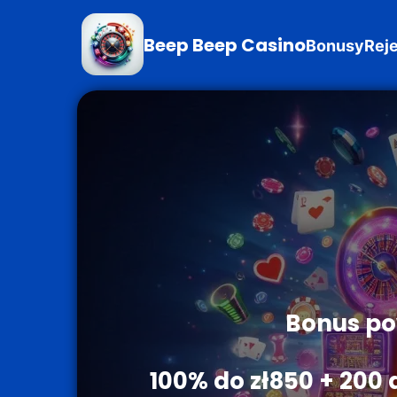
Beep Beep Casino
Bonusy
Reje
Bonus po
100% do zł850 + 20