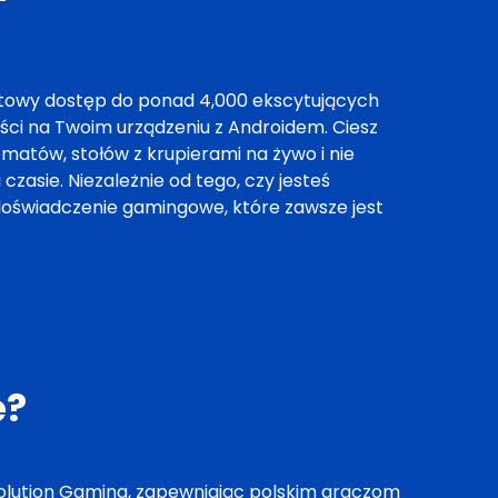
astowy dostęp do ponad 4,000 ekscytujących
ci na Twoim urządzeniu z Androidem. Ciesz
matów, stołów z krupierami na żywo i nie
asie. Niezależnie od tego, czy jesteś
oświadczenie gamingowe, które zawsze jest
ę?
Evolution Gaming, zapewniając polskim graczom