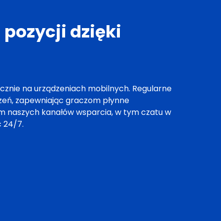
pozycji dzięki
iecznie na urządzeniach mobilnych. Regularne
czeń, zapewniając graczom płynne
m naszych kanałów wsparcia, w tym czatu w
 24/7.