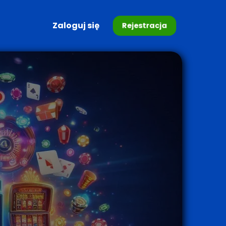
Zaloguj się
Rejestracja