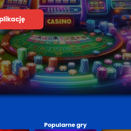
plikację
Popularne gry