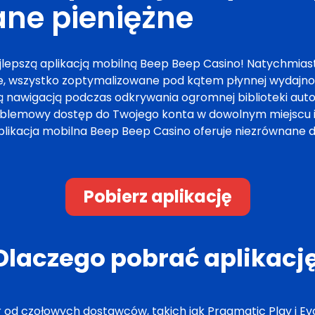
ne pieniężne
najlepszą aplikacją mobilną Beep Beep Casino! Natychmi
, wszystko zoptymalizowane pod kątem płynnej wydajnoś
ą nawigacją podczas odkrywania ogromnej biblioteki auto
lemowy dostęp do Twojego konta w dowolnym miejscu i cz
likacja mobilna Beep Beep Casino oferuje niezrównane d
Pobierz aplikację
Dlaczego pobrać aplikacj
r od czołowych dostawców, takich jak Pragmatic Play i 