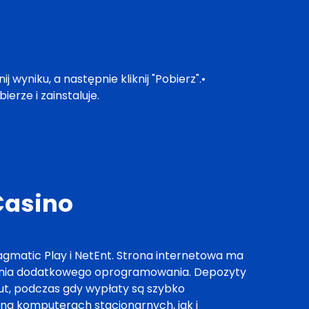
yniku, a następnie kliknij "Pobierz".•
erze i zainstaluje.
Casino
ragmatic Play i NetEnt. Strona internetowa ma
wania dodatkowego oprogramowania. Depozyty
ut, podczas gdy wypłaty są szybko
na komputerach stacjonarnych, jak i