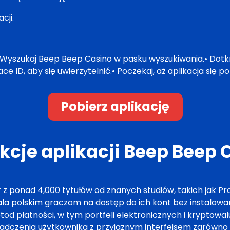
cji.
Wyszukaj Beep Beep Casino w pasku wyszukiwania.• Dotknij w
ID, aby się uwierzytelnić.• Poczekaj, aż aplikacja się pobi
Pobierz aplikację
kcje aplikacji Beep Beep 
 z ponad 4,000 tytułów od znanych studiów, takich jak P
ala polskim graczom na dostęp do ich kont bez instalo
 płatności, w tym portfeli elektronicznych i kryptowal
dczenia użytkownika z przyjaznym interfejsem zarówno 